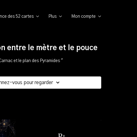
ence des 52 cartes
Plus
Mon compte
on entre le mètre et le pouce
Carnac et le plan des Pyramides "
nnez-vous pour regarder