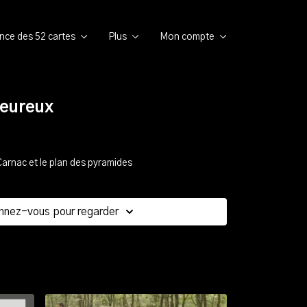
ence des 52 cartes
Plus
Mon compte
eureux
Carnac et le plan des pyramides
nnez-vous pour regarder