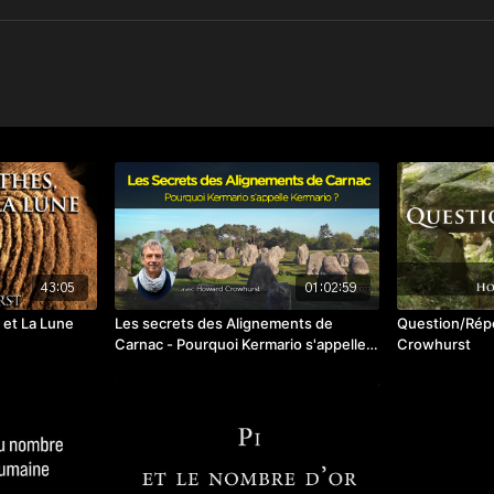
43:05
01:02:59
l et La Lune
Les secrets des Alignements de
Question/Rép
Carnac - Pourquoi Kermario s'appelle
Crowhurst
Kermario ?