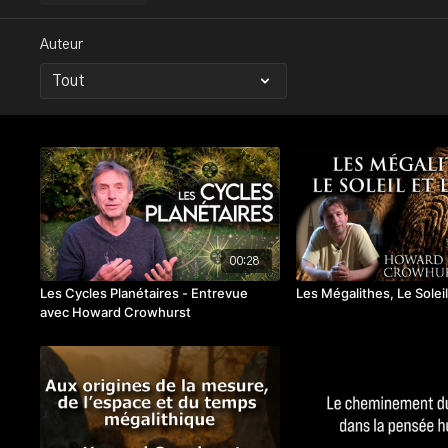
Auteur
00:28
Les Cycles Planétaires - Entrevue
Les Mégalithes, Le Solei
avec Howard Crowhurst