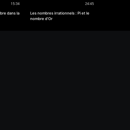
15:34
24:45
re dans la
Les nombres irrationnels : Pi et le
nombre d'Or