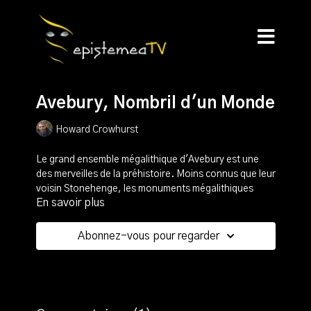
Avebury, Nombril d'un Monde
Howard Crowhurst
Le grand ensemble mégalithique d'Avebury est une
des merveilles de la préhistoire. Moins connus que leur
voisin Stonehenge, les monuments mégalithiques
En savoir plus
d'Avebury s'imposent par leur taille et leur ancienneté.
Dans cette conférence qu'il a donnée en 2015,
Abonnez-vous pour regarder
Howard Crowhurst nous présente le plus grand cercle
de pierre du monde, le cromlech de Avebury,
monument central dans cet immense ensemble
mégalithique. Il nous présente son histoire, les
constructions monumentales qui le composent ainsi