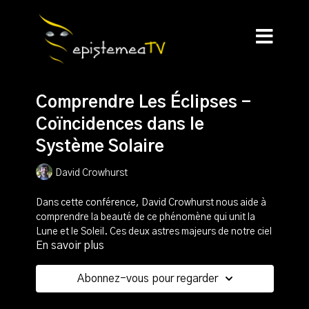
Comprendre Les Éclipses -
Coïncidences dans le
Système Solaire
David Crowhurst
Dans cette conférence, David Crowhurst nous aide à
comprendre la beauté de ce phénomène qui unit la
Lune et le Soleil. Ces deux astres majeurs de notre ciel
En savoir plus
portent un message sur les lois du Cosmos qu'il nous
est possible de recevoir, en étudiant l'harmonie de
leurs cycles.
Abonnez-vous pour regarder