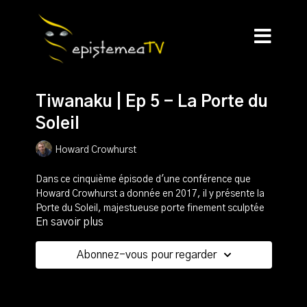
Tiwanaku | Ep 5 - La Porte du
Soleil
Howard Crowhurst
Dans ce cinquième épisode d'une conférence que
Howard Crowhurst a donnée en 2017, il y présente la
Porte du Soleil, majestueuse porte finement sculptée
En savoir plus
faite d'un seul bloc d'andésite de plus de 10 tonnes.
Il nous dévoile ses mesures et ses proportions, sa
Abonnez-vous pour regarder
relation avec l'enceinte mégalithique de Kalasasaya,
ainsi que le symbolisme inscrit dans ses motifs.