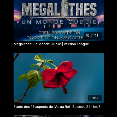
Alors que beaucoup d’éléments indiquent un état
d'esprit à Tiwanaku similaire à celui des bâtisseurs de
mégalithique de Carnac, Howard Crowhurst cherche à
comprendre si nous pouvons y trouver des mêmes
principes de construction : une géométrie à base de
carrés axés sur les orientations cardinales, liée à la
02:11:11
latitude du lieu, ainsi que les angles des levers et des
Mégalithes, un Monde Oublié | Version Longue
couchers du Soleil au moment des solstices.
03:17
Étude des 13 aspects de l'As au Roi : Épisode 21 - les 5