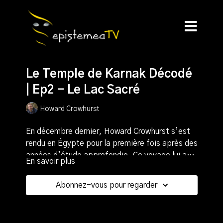
Le Temple de Karnak Décodé
| Ep2 - Le Lac Sacré
Howard Crowhurst
En décembre dernier, Howard Crowhurst s’est
rendu en Égypte pour la première fois après des
années d’étude approfondie. Ce voyage lui a
En savoir plus
permis une compréhension renouvelée des sites
Dans ce deuxième épisode,
il poursuit son
qu'il nous partage à travers cette série de
étude du site de Karnak et s'intéresse plus
Abonnez-vous pour regarder
vidéos.
particulièrement au mystérieux bassin
rectangulaire, connu sous le nom de "Lac
Cette construction monumentale ne laisse que
Sacré", qui se trouve juste à côté du temple.