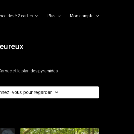
ence des 52 cartes
Plus
Mon compte
eureux
Carnac et le plan des pyramides
nnez-vous pour regarder