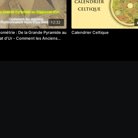
d-angleterre?category_i
12:32
ométrie : De la Grande Pyramide au
Calendrier Celtique
at d'Ur - Comment les Anciens
naient leurs sites sacrés