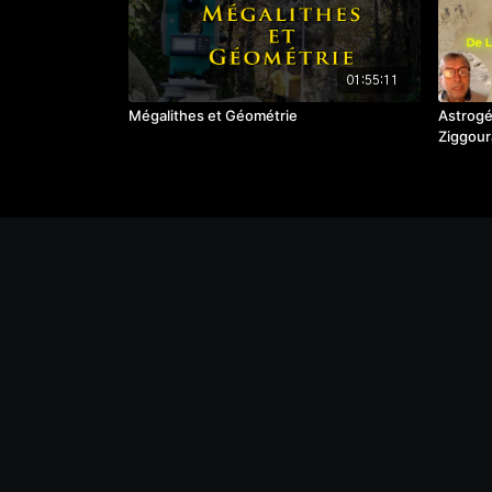
01:55:11
Mégalithes et Géométrie
Astrogé
Ziggour
position