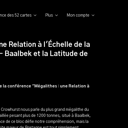
ence des 52 cartes
Plus
Mon compte
e Relation à l'Échelle de la
 - Baalbek et la Latitude de
 la conférence "Mégalithes : une Relation à
.
Crowhurst nous parle du plus grand mégalithe du
aillée pesant plus de 1200 tonnes, situé à Baalbek,
nce de ce bloc défie notre compréhension, mais la
 site majeur de Bretagne est tout simplement