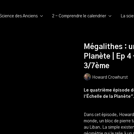
 Science des Anciens
2 - Comprendre le calendrier
La sci
Mégalithes : un
Planète | Ep 4
3/7ème
Howard Crowhurst
Le quatrième épisode de
l'Échelle de la Planète"
Dans cet épisode, Howard 
monde, un bloc de pierre t
au Liban. La simple existe
géométrie qui le relie à un