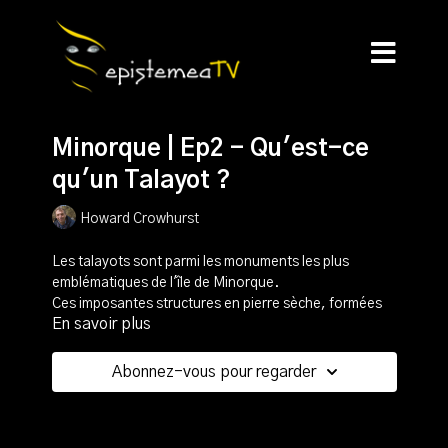
Minorque | Ep2 - Qu'est-ce
qu'un Talayot ?
Howard Crowhurst
Les talayots sont parmi les monuments les plus
emblématiques de l'île de Minorque.
Ces imposantes structures en pierre sèche, formées
En savoir plus
de gros blocs empilés, ressemblent à des collines
artificielles, quelque part entre tumulus et pyramides.
Ces monuments constellent l'île et intriguent tant par
Abonnez-vous pour regarder
leur nombre que par les efforts nécessaires à leur
construction.