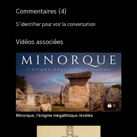
Mais qu'est-ce qu'un talayot ? S'agit-il de simples
points d'observation ? De marqueurs de territoire ou
Commentaires (
4
)
de pouvoir pour des tribus isolées ? De structures
défensives ? Ou bien ces constructions s'inscrivent-
S'identifier
pour voir la conversation
elles dans un projet bien plus vaste, porteur d’un sens
profond et d’une organisation à grande échelle ?
Vidéos associées
Dans cet épisode, Howard Crowhurst explore les
différentes hypothèses et partage les résultats de ses
observations sur le terrain pour percer le mystère de
ces monuments énigmatiques.
Retrouvez l'ensemble des épisodes de cette série
documentaire, en cliquant sur ce lien :
https://tv.epistemea.fr/programs/collection-dwkj8i-
fwnq
5
Minorque, l'énigme mégalithique révélée