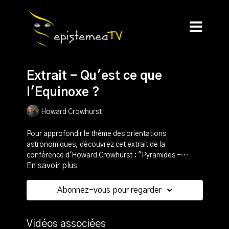
Extrait - Qu'est ce que
l'Equinoxe ?
Howard Crowhurst
Pour approfondir le thème des orientations
astronomiques, découvrez cet extrait de la
conférence d'Howard Crowhurst : "Pyramides -
En savoir plus
Nouveau regard".
Qu'est ce que l'Equinoxe ? Comment peut on définir ce
moment particulier de l'année et qu'est ce qui le
caractérise ?
Abonnez-vous pour regarder
Pour d'autres extraits vidéo sur ce thème, retrouvez le
cours "Les orientations astronomiques" : laissez vous
Vidéos associées