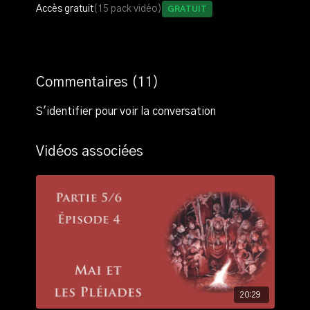
présent, le tout avec son habituel sens de la
Accès gratuit
(15 pack vidéo)
Gratuit
pédagogie.
Enfin, il montre comment cette même relation avec les
mégalithes peut être trouvée dans une autre tablette,
YBC7289.
Commentaires (
11
)
S'identifier
pour voir la conversation
Vidéos associées
20:29