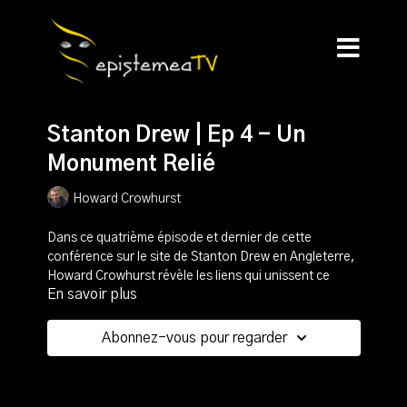
Stanton Drew | Ep 4 - Un
Monument Relié
Howard Crowhurst
Dans ce quatrième épisode et dernier de cette
conférence sur le site de Stanton Drew en Angleterre,
Howard Crowhurst révèle les liens qui unissent ce
En savoir plus
monument avec d'autres sites majeurs d'Angleterre.
Stonehenge, Avebury, l'Ile de Lundy...
Abonnez-vous pour regarder
Le hasard ou l'approximation n'avaient pas leur place
dans le système mégalithique anglais et Howard nous